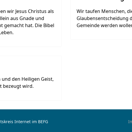
n wir Jesus Christus als
Wir taufen Menschen, di
allein aus Gnade und
Glaubensentscheidung di
t gemacht hat. Die Bibel
Gemeinde werden wolle
Leben.
 und den Heiligen Geist,
t bezeugt wird.
tskreis Internet im BEFG
I